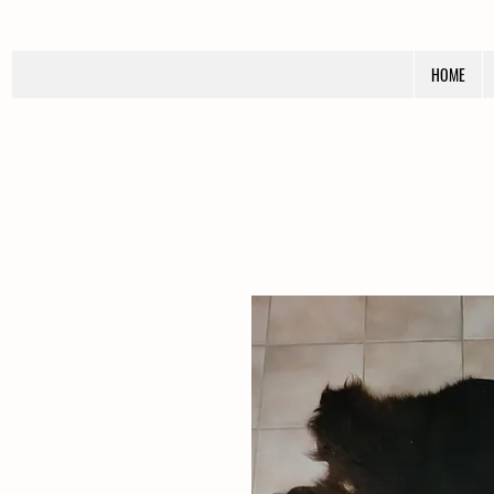
the becks farm
HOME